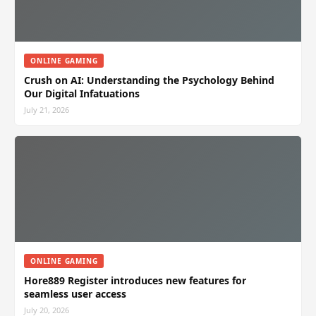
ONLINE GAMING
Crush on AI: Understanding the Psychology Behind
Our Digital Infatuations
July 21, 2026
ONLINE GAMING
Hore889 Register introduces new features for
seamless user access
July 20, 2026