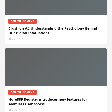
ONLINE GAMING
Crush on AI: Understanding the Psychology Behind
Our Digital Infatuations
July 21, 2026
ONLINE GAMING
Hore889 Register introduces new features for
seamless user access
July 20, 2026